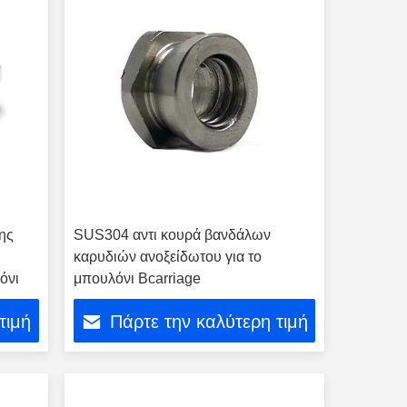
ης
SUS304 αντι κουρά βανδάλων
καρυδιών ανοξείδωτου για το
όνι
μπουλόνι Bcarriage
τιμή
Πάρτε την καλύτερη τιμή