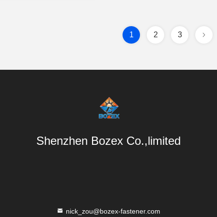
1
2
3
Shenzhen Bozex Co.,limited
nick_zou@bozex-fastener.com