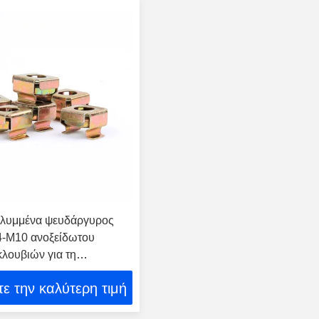
λυμμένα ψευδάργυρος
4-M10 ανοξείδωτου
λουβιών για τη
 Equiment
ε την καλύτερη τιμή