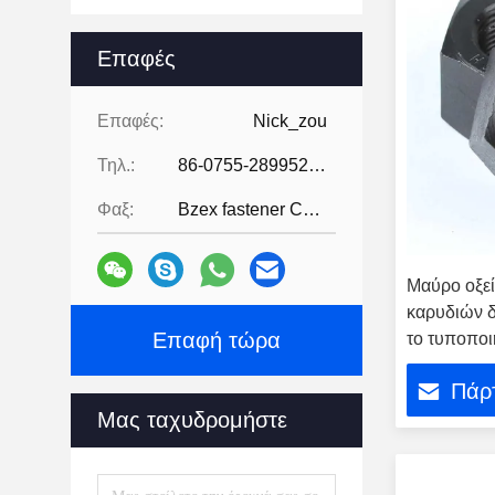
Επαφές
Επαφές:
Nick_zou
Τηλ.:
86-0755-28995283
Φαξ:
Bzex fastener Co., Limited-86-07
Μαύρο οξεί
καρυδιών 
Επαφή τώρα
το τυποπο
τελειώνει
Πάρτ
Μας ταχυδρομήστε