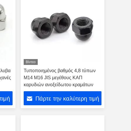
Βίντεο
άλυβα
Τυποποιημένος βαθμός 4,8 τύπων
ηχανές
M14 M16 JIS μεγέθους ΚΑΠ
καρυδιών ανοξείδωτου κραμάτων
τιμή
Πάρτε την καλύτερη τιμή