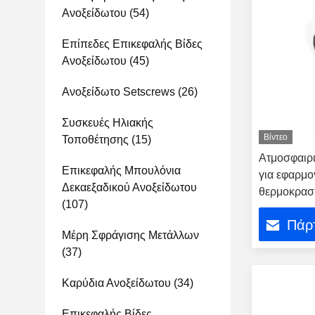
Ανοξείδωτου
(54)
Επίπεδες Επικεφαλής Βίδες
Ανοξείδωτου
(45)
Ανοξείδωτο Setscrews
(26)
Συσκευές Ηλιακής
Βίντεο
Τοποθέτησης
(15)
Ατμοσφαιρι
Επικεφαλής Μπουλόνια
για εφαρμ
Δεκαεξαδικού Ανοξείδωτου
θερμοκρασ
(107)
Πάρτ
Μέρη Σφράγισης Μετάλλων
(37)
Καρύδια Ανοξείδωτου
(34)
Επικεφαλής Βίδες