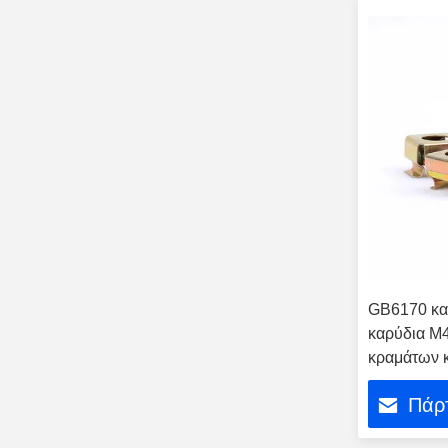
GB6170 κα
καρύδια M
κραμάτων κ
βιομηχανία
Πάρτ