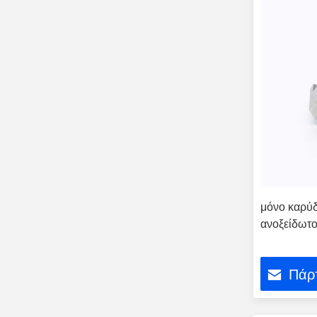
μόνο καρύδ
ανοξείδω
Πάρτ