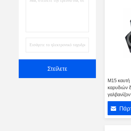
Στείλετε
M15 καυτή
καρυδιών 
γαλβανίζον
ανοξείδωτ
Πάρτ