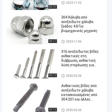
Καρύδια ανοξείδωτου
2023-11-22
00:31
304 Χάλυβα από
ανοξείδωτο χάλυβα
Γράδος 4.8 Για
βιομηχανικές μηχανές
Καρύδια ανοξείδωτου
00:17
2023-11-06
316 ανοξείδωτες βίδες
ανθεκτικές στη
διάβρωση, ανθεκτική
λύση στερέωσης για
βιομηχανικές
κατασκευές και
μόνες τρυπώντας βίδες ανο
00:12
2026-02-26
εφαρμογές μηχανημάτων
ξείδωτου
Ανθεκτικές βίδες από
ανοξείδωτο χάλυβα
κατασκευασμένες από
304 201 και άλλες
ποιότητες ανοξείδωτου
χάλυβα ιδανικές για
μόνες τρυπώντας βίδες ανο
00:12
2026-02-26