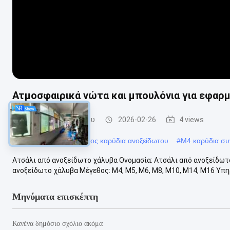
Ατμοσφαιρικά νώτα και μπουλόνια για εφαρ
Καρύδια ανοξείδωτου
2026-02-26
4 views
#
Καλυμμένα ψευδάργυρος καρύδια ανοξείδωτου
#
M4 καρύδια συ
Ατσάλι από ανοξείδωτο χάλυβα Ονομασία: Ατσάλι από ανοξείδωτο
ανοξείδωτο χάλυβα Μέγεθος: M4, M5, M6, M8, M10, M14, M16 Υπηρ
Μηνύματα επισκέπτη
Κανένα δημόσιο σχόλιο ακόμα