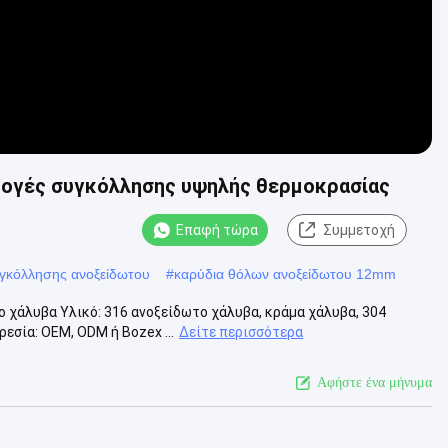
μογές συγκόλλησης υψηλής θερμοκρασίας
Επαφή τώρα
Συμμετοχή
γκόλλησης ανοξείδωτου
#
καρύδια θόλων ανοξείδωτου 12mm
 χάλυβα Υλικό: 316 ανοξείδωτο χάλυβα, κράμα χάλυβα, 304
εσία: OEM, ODM ή Bozex ...
Δείτε περισσότερα
Αφήστε ένα μήνυμα