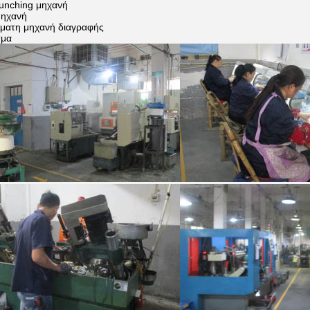
Punching μηχανή
μηχανή
όματη μηχανή διαγραφής
σμα