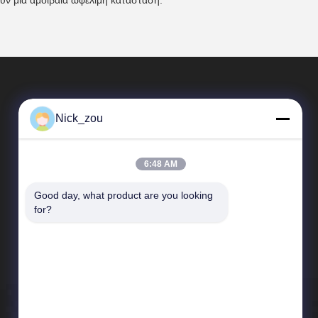
ουν μια αμοιβαία ωφέλιμη κατάσταση.
Nick_zou
6:48 AM
Good day, what product are you looking 
Γρήγορες συνδέσεις
for?
Σχεδιάγραμμα επιχείρησης
Γύρος εργοστασίων
Ποιοτικός έλεγχος
Ειδήσεις