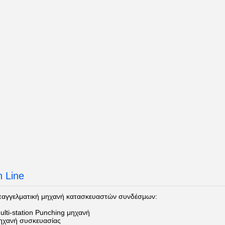
n Line
παγγελματική μηχανή κατασκευαστών συνδέσμων:
lti-station Punching μηχανή
ηχανή συσκευασίας