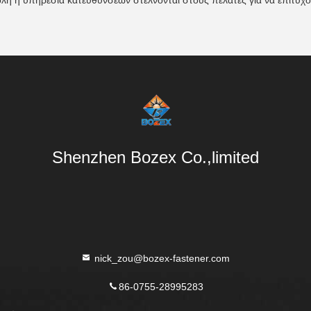
όλη η υπηρεσία κατευθύνσεων στέλνονται στους πελάτες για να επιτύχ
Shenzhen Bozex Co.,limited
nick_zou@bozex-fastener.com
86-0755-28995283