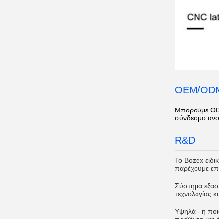
OEM/OD
Μπορούμε ODM
σύνδεσμο ανο
R&D
Το Bozex ειδι
παρέχουμε επ
Σύστημα εξασφ
τεχνολογίας κα
Υψηλά - η ποιό