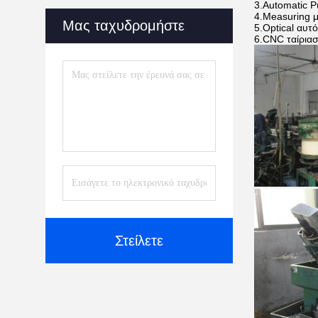
3.Automatic 
4.Measuring 
Μας ταχυδρομήστε
5.Optical αυτ
6.CNC ταίρια
Στείλετε