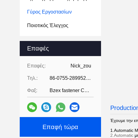
Γύρος Εργοστασίων
Ποιοτικός Έλεγχος
Επαφές
Επαφές:
Nick_zou
Τηλ.:
86-0755-28995283
Φαξ:
Bzex fastener Co., Limited-86-07
Productio
Έχουμε την ε
Επαφή τώρα
1.Automatic
Mu
2.Automatic
μ