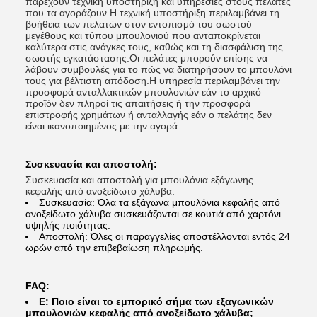
παρέχουν τεχνική υποστήριξη και υπηρεσίες στους πελάτες
που τα αγοράζουν.Η τεχνική υποστήριξη περιλαμβάνει τη
βοήθεια των πελατών στον εντοπισμό του σωστού
μεγέθους και τύπου μπουλονιού που ανταποκρίνεται
καλύτερα στις ανάγκες τους, καθώς και τη διασφάλιση της
σωστής εγκατάστασης.Οι πελάτες μπορούν επίσης να
λάβουν συμβουλές για το πώς να διατηρήσουν το μπουλόνι
τους για βέλτιστη απόδοση.Η υπηρεσία περιλαμβάνει την
προσφορά ανταλλακτικών μπουλονιών εάν το αρχικό
προϊόν δεν πληροί τις απαιτήσεις ή την προσφορά
επιστροφής χρημάτων ή ανταλλαγής εάν ο πελάτης δεν
είναι ικανοποιημένος με την αγορά.
Συσκευασία και αποστολή:
Συσκευασία και αποστολή για μπουλόνια εξάγωνης
κεφαλής από ανοξείδωτο χάλυβα:
Συσκευασία: Όλα τα εξάγωνα μπουλόνια κεφαλής από
ανοξείδωτο χάλυβα συσκευάζονται σε κουτιά από χαρτόνι
υψηλής ποιότητας.
Αποστολή: Όλες οι παραγγελίες αποστέλλονται εντός 24
ωρών από την επιβεβαίωση πληρωμής.
FAQ:
Ε: Ποιο είναι το εμπορικό σήμα των εξαγωνικών
μπουλονιών κεφαλής από ανοξείδωτο χάλυβα;