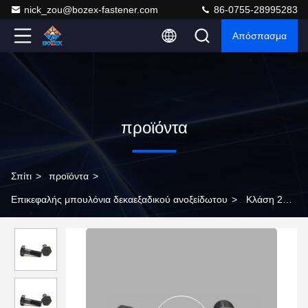
nick_zou@bozex-fastener.com
86-0755-28995283
Απόσπασμα
προϊόντα
Σπίτι
>
προϊόντα
>
Επικεφαλής μπουλόνια δεκαεξαδικού ανοξείδωτου
>
Κλάση 2Α
Χάλυβα από ανοξείδωτο χάλυβα