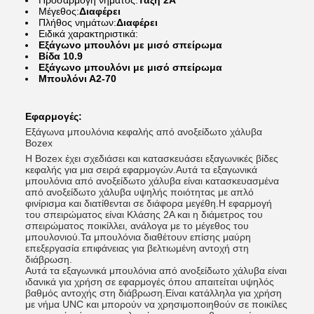
Προσαρμογή νήματος:
Τάξη 2Α
Μέγεθος:
Διαφέρει
Πλήθος νημάτων:
Διαφέρει
Ειδικά χαρακτηριστικά:
Εξάγωνο μπουλόνι με μισό σπείρωμα
Βίδα 10.9
Εξάγωνο μπουλόνι με μισό σπείρωμα
Μπουλόνι Α2-70
Εφαρμογές:
Εξάγωνα μπουλόνια κεφαλής από ανοξείδωτο χάλυβα
Bozex
Η Bozex έχει σχεδιάσει και κατασκευάσει εξαγωνικές βίδες
κεφαλής για μια σειρά εφαρμογών.Αυτά τα εξαγωνικά
μπουλόνια από ανοξείδωτο χάλυβα είναι κατασκευασμένα
από ανοξείδωτο χάλυβα υψηλής ποιότητας με απλό
φινίρισμα και διατίθενται σε διάφορα μεγέθη.Η εφαρμογή
του σπειρώματος είναι Κλάσης 2Α και η διάμετρος του
σπειρώματος ποικίλλει, ανάλογα με το μέγεθος του
μπουλονιού.Τα μπουλόνια διαθέτουν επίσης μαύρη
επεξεργασία επιφάνειας για βελτιωμένη αντοχή στη
διάβρωση.
Αυτά τα εξαγωνικά μπουλόνια από ανοξείδωτο χάλυβα είναι
ιδανικά για χρήση σε εφαρμογές όπου απαιτείται υψηλός
βαθμός αντοχής στη διάβρωση.Είναι κατάλληλα για χρήση
με νήμα UNC και μπορούν να χρησιμοποιηθούν σε ποικίλες