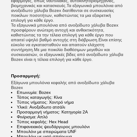
εφαρμογές, όπως ναυτιλιακές, αυτοκινητοβιομηχανίες,
βιομηχανικές και κατασκευές.Τα εξαγωνικά μπουλόνια από
ανοξείδωτο χάλυβα Bozex διατίθενται σε συσκευασίες
ποικίλων ποσοτήτων, καθιστώντας τα μια εξαιρετική
επιλογή για κάθε έργο.
Τα εξαγωνικά μπουλόνια από ανοξείδωτο χάλυβα Bozex
προσφέρουν ανώτερη αντοχή και ανθεκτικότητα,
καθιστώντας τα την τέλεια επιλογή για κάθε έργο που
απαιτεί υψηλό βαθμό αντοχής στη διάβρωση.Είναι επίσης
εύκολο να εγκατασταθούν και απαιτούν ελάχιστη
συντήρηση.Με μια ποικιλία διαθέσιμων μεγεθών και
συσκευασιών, οι εξαγωνικές βίδες από ανοξείδωτο χάλυβα
Bozex είναι η τέλεια επιλογή για κάθε έργο.
Προσαρμογή:
Εξάγωνα μπουλόνια κεφαλής από ανοξείδωτο χάλυβα
Bozex
Επωνυμία: Bozex
Τόπος καταγωγής: Κίνα
Τύπος νήματος: Χοντρό νήμα
Υλικό: Ανοξείδωτο ατσάλι
Προσαρμογή νήματος: Κατηγορία 2Α
Φινίρισμα: Απλό
Τύπος κεφαλής: Hex Head
Επιφανειακός ψευδάργυρος μπουλόνι
Μπουλόνι με σπειρώματα UNF
Μπουλόνι με μισό σπείρωμα