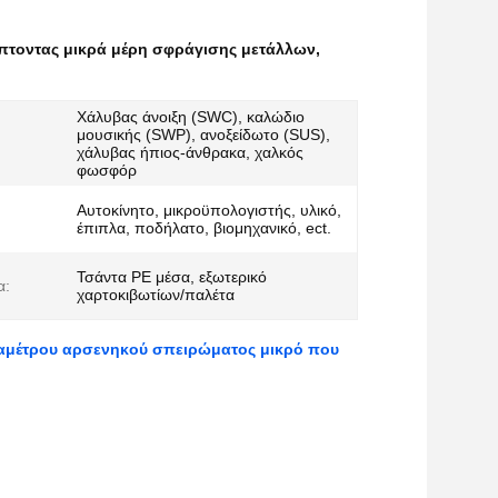
μπτοντας μικρά μέρη σφράγισης μετάλλων
,
Χάλυβας άνοιξη (SWC), καλώδιο
μουσικής (SWP), ανοξείδωτο (SUS),
χάλυβας ήπιος-άνθρακα, χαλκός
φωσφόρ
Αυτοκίνητο, μικροϋπολογιστής, υλικό,
έπιπλα, ποδήλατο, βιομηχανικό, ect.
Τσάντα PE μέσα, εξωτερικό
α:
χαρτοκιβωτίων/παλέτα
ιαμέτρου αρσενηκού σπειρώματος μικρό που