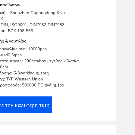
ύ σπειρώματος μικρό που διαμορφώνει
 προϊόντων
τοντας χάλυβα ανοίξεων
ωγής: Shenzhen Gugangdong Κίνα
EX
 DIN, ISO9001, DIN7982 DIN7983
λου: BZX 198-565
ς & ναυτιλίας
αγγελίας min: 10000pcs
-usd0.6/pcs
επτομέρειες: 200pcs/box μέγεθος κιβωτίων:
10cm
οσης: 5-8working ημέρες
ς: T/T, Western Union
προσφοράς: 500000 PC ανά ημέρα
ε την καλύτερη τιμή