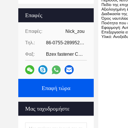
Περίοδος λειτ
Πεδίο της επιχ
Αξιολογημένη 
Διαδικασία της
Επαφές
Όρος ναυτιλία
Ποιότητα που 
Εφαρμογή: Αυτ
Επαφές:
Nick_zou
Επεξεργασία ε
Υλικό: Ανοξείδ
Τηλ.:
86-0755-28995283
Φαξ:
Bzex fastener Co., Limited-86-07
Επαφή τώρα
Μας ταχυδρομήστε