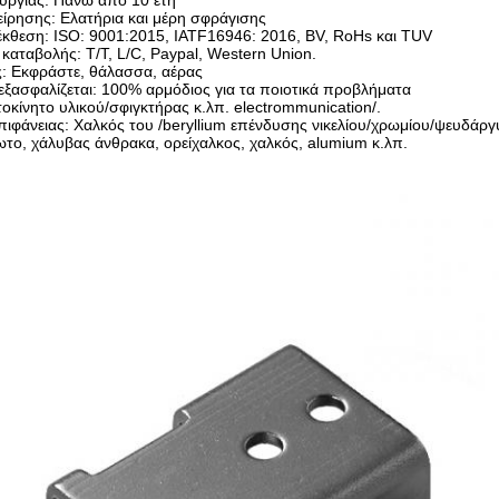
ουργίας: Πάνω από 10 έτη
είρησης: Ελατήρια και μέρη σφράγισης
έκθεση: ISO: 9001:2015, IATF16946: 2016, BV, RoHs και TUV
 καταβολής: T/T, L/C, Paypal, Western Union.
ς: Εκφράστε, θάλασσα, αέρας
εξασφαλίζεται: 100% αρμόδιος για τα ποιοτικά προβλήματα
οκίνητο υλικού/σφιγκτήρας κ.λπ. electrommunication/.
πιφάνειας: Χαλκός του /beryllium επένδυσης νικελίου/χρωμίου/ψευδάρ
ωτο, χάλυβας άνθρακα, ορείχαλκος, χαλκός, alumium κ.λπ.