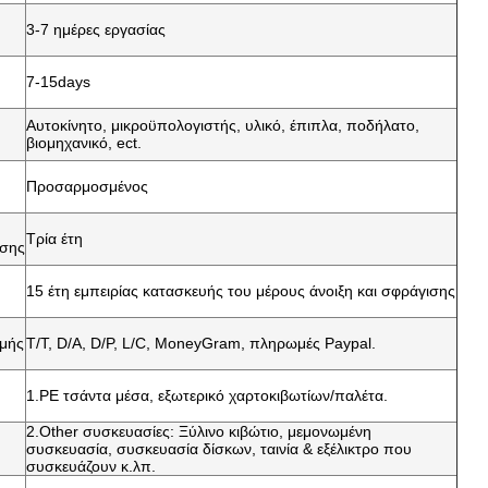
3-7 ημέρες εργασίας
7-15days
Αυτοκίνητο, μικροϋπολογιστής, υλικό, έπιπλα, ποδήλατο,
βιομηχανικό, ect.
Προσαρμοσμένος
Τρία έτη
ησης
15 έτη εμπειρίας κατασκευής του μέρους άνοιξη και σφράγισης
μής
T/T, D/A, D/P, L/C, MoneyGram, πληρωμές Paypal.
1.PE τσάντα μέσα, εξωτερικό χαρτοκιβωτίων/παλέτα.
2.Other συσκευασίες: Ξύλινο κιβώτιο, μεμονωμένη
συσκευασία, συσκευασία δίσκων, ταινία & εξέλικτρο που
συσκευάζουν κ.λπ.