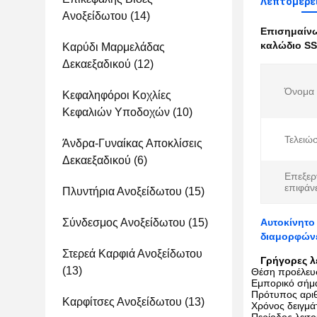
Λεπτομέρε
Ανοξείδωτου
(14)
Επισημαίν
καλώδιο SS
Καρύδι Μαρμελάδας
Δεκαεξαδικού
(12)
Όνομα 
Κεφαληφόροι Κοχλίες
Κεφαλιών Υποδοχών
(10)
Τελειώσ
Άνδρα-Γυναίκας Αποκλίσεις
Δεκαεξαδικού
(6)
Επεξερ
επιφάνε
Πλυντήρια Ανοξείδωτου
(15)
Σύνδεσμος Ανοξείδωτου
(15)
Αυτοκίνητο
διαμορφώνε
Στερεά Καρφιά Ανοξείδωτου
Γρήγορες λ
(13)
Θέση προέλευ
Εμπορικό σήμ
Πρότυπος αρι
Καρφίτσες Ανοξείδωτου
(13)
Χρόνος δειγμά