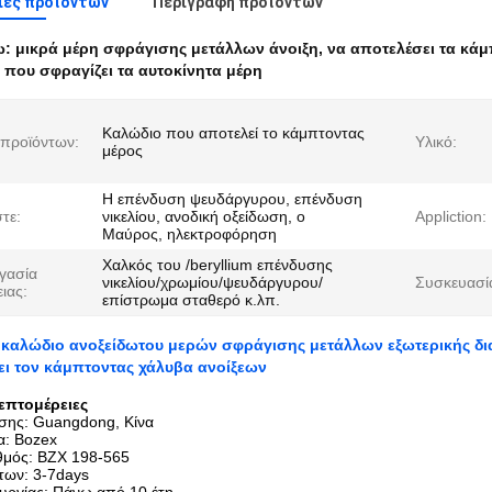
ιες προϊόντων
Περιγραφή προϊόντων
ω:
μικρά μέρη σφράγισης μετάλλων άνοιξη
,
να αποτελέσει τα κά
 που σφραγίζει τα αυτοκίνητα μέρη
Καλώδιο που αποτελεί το κάμπτοντας
προϊόντων:
Υλικό:
μέρος
Η επένδυση ψευδάργυρου, επένδυση
τε:
νικελίου, ανοδική οξείδωση, ο
Appliction:
Μαύρος, ηλεκτροφόρηση
Χαλκός του /beryllium επένδυσης
γασία
νικελίου/χρωμίου/ψευδάργυρου/
Συσκευασί
ιας:
επίστρωμα σταθερό κ.λπ.
 καλώδιο ανοξείδωτου μερών σφράγισης μετάλλων εξωτερικής δ
ι τον κάμπτοντας χάλυβα ανοίξεων
επτομέρειες
σης: Guangdong, Κίνα
α: Bozex
θμός: BZX 198-565
των: 3-7days