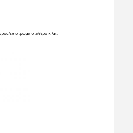
γυρου/επίστρωμα σταθερό κ.λπ.