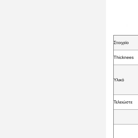
Στοιχείο
Thicknees
Υλικό
Τελειώστε