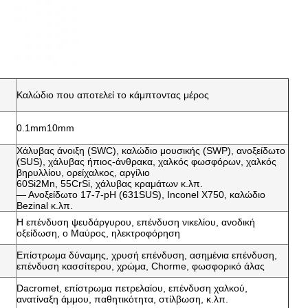
Καλώδιο που αποτελεί το κάμπτοντας μέρος
0.1mm10mm
Χάλυβας άνοιξη (SWC), καλώδιο μουσικής (SWP), ανοξείδωτο
(SUS), χάλυβας ήπιος-άνθρακα, χαλκός φωσφόρων, χαλκός
βηρυλλίου, ορείχαλκος, αργίλιο
60Si2Mn, 55CrSi, χάλυβας κραμάτων κ.λπ.
— Ανοξείδωτο 17-7-pH (631SUS), Inconel X750, καλώδιο
Bezinal κ.λπ.
Η επένδυση ψευδάργυρου, επένδυση νικελίου, ανοδική
οξείδωση, ο Μαύρος, ηλεκτροφόρηση
Επίστρωμα δύναμης, χρυσή επένδυση, ασημένια επένδυση,
επένδυση κασσίτερου, χρώμα, Chorme, φωσφορικό άλας
Dacromet, επίστρωμα πετρελαίου, επένδυση χαλκού,
ανατίναξη άμμου, παθητικότητα, στίλβωση, κ.λπ.