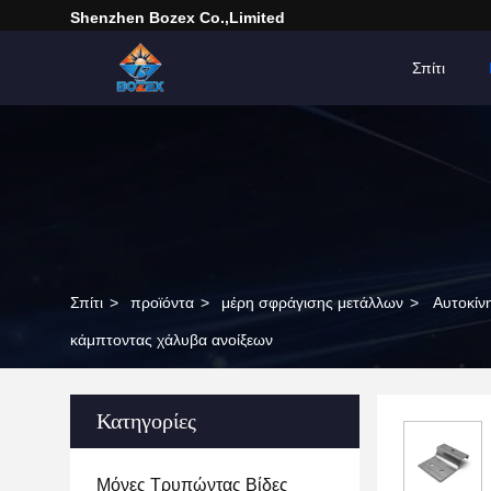
Shenzhen Bozex Co.,limited
Σπίτι
Σπίτι
>
προϊόντα
>
μέρη σφράγισης μετάλλων
>
Αυτοκίν
κάμπτοντας χάλυβα ανοίξεων
Κατηγορίες
Μόνες Τρυπώντας Βίδες