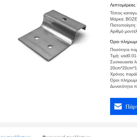
αρσενηκο
Λεπτομέρειες
τον κάμπ
Τόπος καταγ
Μάρκα: BOZ
Πιστοποίηση:
Αριθμό μοντέ
Όροι πληρωμή
Ποσότητα παρ
Τιμή: usd0.01
Συσκευασία λ
20cm*20cm*
Χρόνος παράδ
Όροι πληρωμή
Δυνατότητα 
Πάρτ