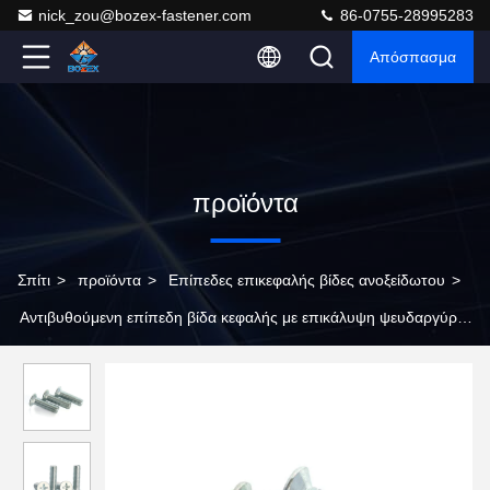
nick_zou@bozex-fastener.com
86-0755-28995283
Απόσπασμα
προϊόντα
Σπίτι
>
προϊόντα
>
Επίπεδες επικεφαλής βίδες ανοξείδωτου
>
Αντιβυθούμενη επίπεδη βίδα κεφαλής με επικάλυψη ψευδαργύρου
για εύκολη και βολική εφαρμογή