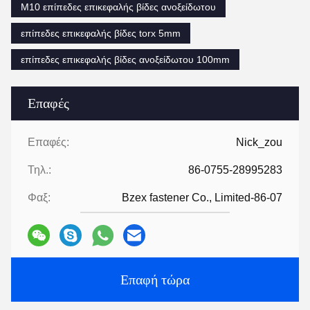
M10 επίπεδες επικεφαλής βίδες ανοξείδωτου
επίπεδες επικεφαλής βίδες torx 5mm
επίπεδες επικεφαλής βίδες ανοξείδωτου 100mm
Επαφές
Επαφές:
Nick_zou
Τηλ.:
86-0755-28995283
Φαξ:
Bzex fastener Co., Limited-86-07
Επαφή τώρα