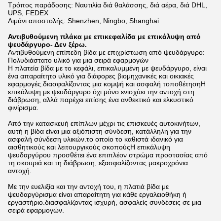
Τρόπος παράδοσης: Ναυτιλία διά θαλάσσης, διά αέρα, διά DHL,
UPS, FEDEX
Λιμάνι αποστολής: Shenzhen, Ningbo, Shanghai
Αντιβυθούμενη πλάκα με επικεφαλίδα με επικάλυψη από
ψευδάργυρο
- Δεν ξέρω.
Αντιβυθούμενη επίπεδη βίδα με επιχρίστωση από ψευδάργυρο:
Πολυδιάστατο υλικό για μια σειρά εφαρμογών
Η πλατεία βίδα με το κεφάλι, επικαλυμμένη με ψευδάργυρο, είναι
ένα απαραίτητο υλικό για διάφορες βιομηχανικές και οικιακές
εφαρμογές.διασφαλίζοντας μια κομψή και ασφαλή τοποθέτησηΗ
επικάλυψη με ψευδάργυρο όχι μόνο ενισχύει την αντοχή στη
διάβρωση, αλλά παρέχει επίσης ένα ανθεκτικό και ελκυστικό
φινίρισμα.
Από την κατασκευή επίπλων μέχρι τις επισκευές αυτοκινήτων,
αυτή η βίδα είναι μια αξιόπιστη σύνδεση, κατάλληλη για την
ασφαλή σύνδεση υλικών.το οποίο το καθιστά ιδανικό για
αισθητικούς και λειτουργικούς σκοπούςΗ επικάλυψη
ψευδαργύρου προσθέτει ένα επιπλέον στρώμα προστασίας από
τη σκουριά και τη διάβρωση, εξασφαλίζοντας μακροχρόνια
αντοχή.
Με την ευελιξία και την αντοχή του, η πλατιά βίδα με
ψευδαργύρισμα είναι απαραίτητη για κάθε εργαλειοθήκη ή
εργαστήριο.διασφαλίζοντας ισχυρή, ασφαλείς συνδέσεις σε μια
σειρά εφαρμογών.