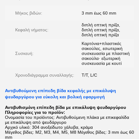
Μήκος βιδών:
3 mm έως 60 mm
διπλή οπτική πρίζα,
Κεφαλή νήματος:
διπλή οπτική πρίζα,
διπλή οπτική πρίζα
Καρτόνια+πλαστικές
σακούλες, εσωτερική
Συσκευή:
συσκευασία με πλαστική
σακούλα· εξωτερική
συσκευασία με κουτί
Χρονοδιάγραμμα συναλλαγής:
T/T, L/C
Αντιβυθούμενη επίπεδη βίδα κεφαλής με επικάλυψη
ψευδαργύρου για εύκολη και βολική εφαρμογή
Αντιβυθισμένη επίπεδη βίδα με επικάλυψη ψευδαργύρου
Πληροφορίες για το προϊόν:
Ονομασία του προϊόντος:
Αντιβυθούμενη πλάκα με επικεφαλίδα
με επικάλυψη από ψευδάργυρο
Αρχικό υλικό: 304 ανοξείδωτο χάλυβα, κράμα
Μέγεθος βίδες: M2, M3, M4, M5, M8 Μέγεθος βίδες: 3 mm έως 60
mm