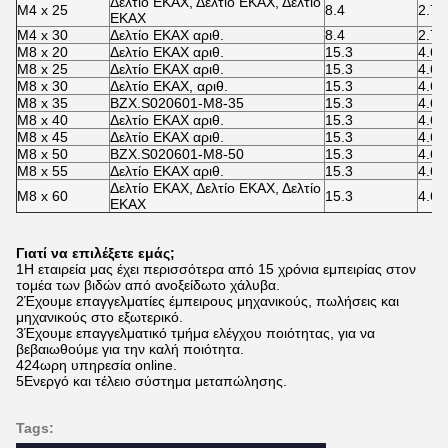
Δελτίο ΕΚΑΧ, Δελτίο ΕΚΑΧ, Δελτίο
M4 x 25
8.4
2.7
ΕΚΑΧ
M4 x 30
Δελτίο ΕΚΑΧ αριθ.
8.4
2.7
M8 x 20
Δελτίο ΕΚΑΧ αριθ.
15.3
4.65
M8 x 25
Δελτίο ΕΚΑΧ αριθ.
15.3
4.65
M8 x 30
Δελτίο ΕΚΑΧ, αριθ.
15.3
4.65
M8 x 35
ΒZX.S020601-M8-35
15.3
4.65
M8 x 40
Δελτίο ΕΚΑΧ αριθ.
15.3
4.65
M8 x 45
Δελτίο ΕΚΑΧ αριθ.
15.3
4.65
M8 x 50
ΒZX.S020601-M8-50
15.3
4.65
M8 x 55
Δελτίο ΕΚΑΧ αριθ.
15.3
4.65
Δελτίο ΕΚΑΧ, Δελτίο ΕΚΑΧ, Δελτίο
M8 x 60
15.3
4.65
ΕΚΑΧ
Γιατί να επιλέξετε εμάς;
1Η εταιρεία μας έχει περισσότερα από 15 χρόνια εμπειρίας στον
τομέα των βιδών από ανοξείδωτο χάλυβα.
2Έχουμε επαγγελματίες έμπειρους μηχανικούς, πωλήσεις και
μηχανικούς στο εξωτερικό.
3Έχουμε επαγγελματικό τμήμα ελέγχου ποιότητας, για να
βεβαιωθούμε για την καλή ποιότητα.
424ωρη υπηρεσία online.
5Ενεργό και τέλειο σύστημα μεταπώλησης.
Tags: