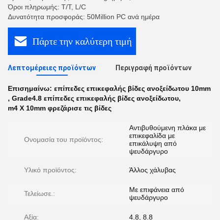
Όροι πληρωμής: T/T, L/C
Δυνατότητα προσφοράς: 50Million PC ανά ημέρα
Πάρτε την καλύτερη τιμή
Λεπτομέρειες προϊόντων
Περιγραφή προϊόντων
Επισημαίνω:
επίπεδες επικεφαλής βίδες ανοξείδωτου 10mm
,
Grade4.8 επίπεδες επικεφαλής βίδες ανοξείδωτου
,
m4 Χ 10mm φρεζάρισε τις βίδες
Αντιβυθούμενη πλάκα με
επικεφαλίδα με
Ονομασία του προϊόντος:
επικάλυψη από
ψευδάργυρο
Υλικό προϊόντος:
Άλλος χάλυβας
Με επιφάνεια από
Τελείωσε.:
ψευδάργυρο
Αξία:
4.8, 8.8